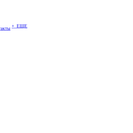
+ ЕЩЕ
такты