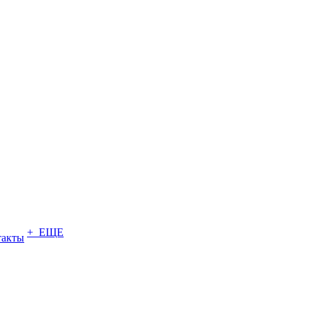
+ ЕЩЕ
такты