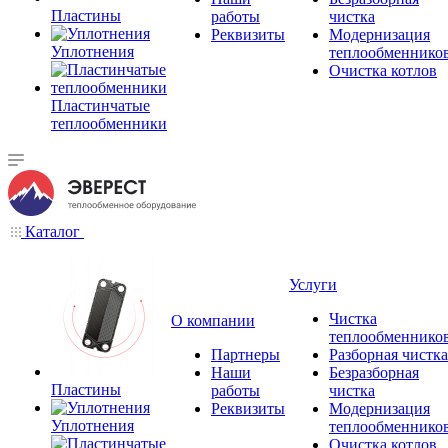
Пластины
работы
чистка
Реквизиты
Модернизация
Уплотнения
теплообменнико
Очистка котлов
Пластинчатые
теплообменники
Каталог
Услуги
Чистка
О компании
теплообменнико
Партнеры
Разборная чистка
Наши
Безразборная
Пластины
работы
чистка
Реквизиты
Модернизация
Уплотнения
теплообменнико
Очистка котлов