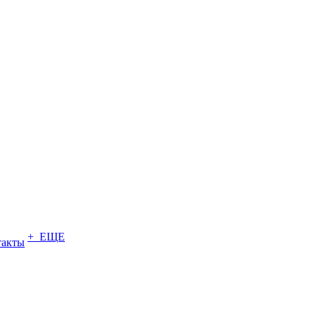
+ ЕЩЕ
такты