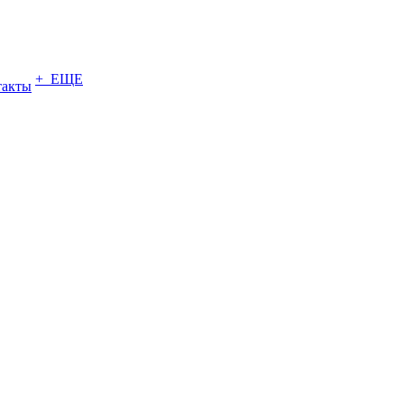
+ ЕЩЕ
такты