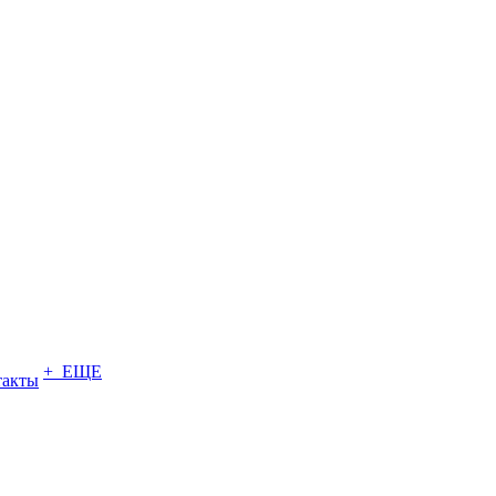
+ ЕЩЕ
такты