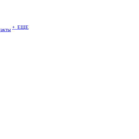
+ ЕЩЕ
такты