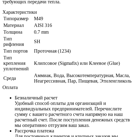
требующих передачи тепла.
Характеристики
Типоразмер
M49
Материал
AISI 316
Толщина
0.7 mm
Тип
SH
рифления
Тип портов
Проточная (1234)
Тип
крепления
Клипсовое (Sigmafix) или Клеевое (Glue)
уплотнений
Аммиак, Вода, Высокотемпературная, Масла,
Среда
Неагрессивная, Пар, Пищевая, Этиленгликоль
Оплата
Безналичный расчет
Удобный способ оплаты для организаций и
индивидуальных предпринимателей. Перечислите
сумму с вашего расчетного счета напрямую на наш
расчетный счет. После поступления денежных средств
мы оперативно отгрузим ваш заказ.
Рассрочка платежа
Для постоянных клиентов и крупных заказов мы