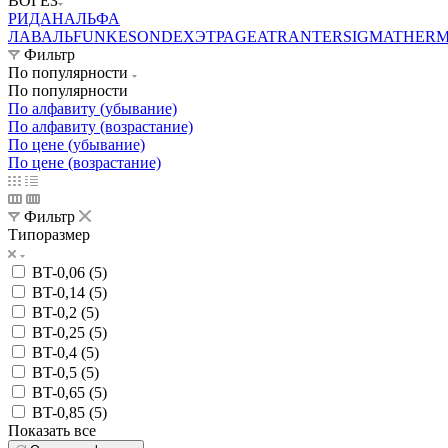
ВОГЕЗ
РИДАН
АЛЬФА
ЛАВАЛЬ
FUNKE
SONDEX
ЭТРА
GEA
TRANTER
SIGMA
THER
Фильтр
По популярности
По популярности
По алфавиту (убывание)
По алфавиту (возрастание)
По цене (убывание)
По цене (возрастание)
Фильтр
Типоразмер
BT-0,06 (
5
)
BT-0,14 (
5
)
BT-0,2 (
5
)
BT-0,25 (
5
)
BT-0,4 (
5
)
BT-0,5 (
5
)
BT-0,65 (
5
)
BT-0,85 (
5
)
Показать все