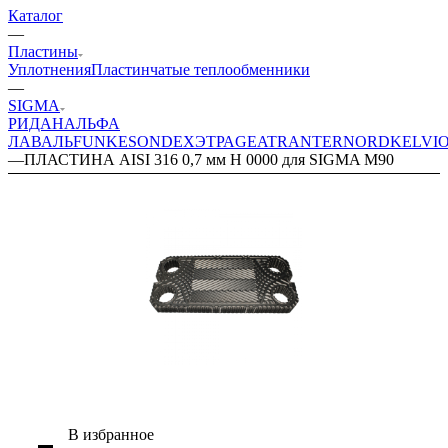
Каталог
—
Пластины
Уплотнения
Пластинчатые теплообменники
—
SIGMA
РИДАН
АЛЬФА
ЛАВАЛЬ
FUNKE
SONDEX
ЭТРА
GEA
TRANTER
NORD
KELVI
—
ПЛАСТИНА AISI 316 0,7 мм H 0000 для SIGMA M90
В избранное