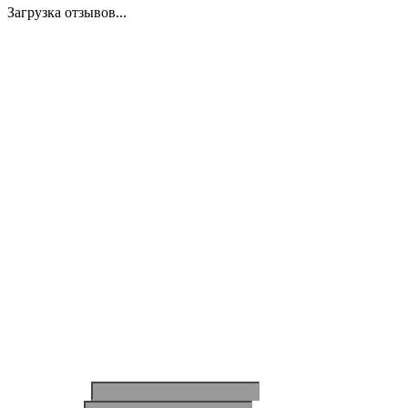
Загрузка отзывов...
Закажите экспертную
консультацию
Перезвоним в течение 15 минут.
Ответим на вопросы, обсудим задачи, найдем
оптимальное решение и запланируем работы.
Будем на связи!
Ваше имя
*