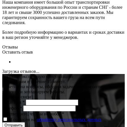
Наша компания имеет большой опыт транспортировки
инженерного оборудования по России и странам СНГ - более
18 лет и свыше 3000 успешно доставленных заказов. Мы
гарантируем сохранность вашего груза на всем пути
следования.
Более подробную информацию о вариантах и сроках доставки
в ваш регион уточняйте у менеджеров.
Отзывы
Оставить отзыв
Загрузка отзывов...
Закажите экспертную консультацию
Перезвоним в течение 15 минут.
Ответим на вопросы, обсудим задачи, найдем оптимальное
решение и запланируем работы.
Будем на связи!
Ваше имя
*
Телефон
*
Подтвердите, что вы не робот
*
Я согласен на
обработку персональных данных
Отправить