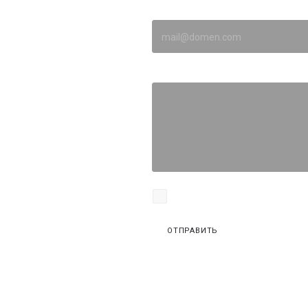
а связи!
E-mail
Сообщение
Я согласен на
обработку персо
ОТПРАВИТЬ