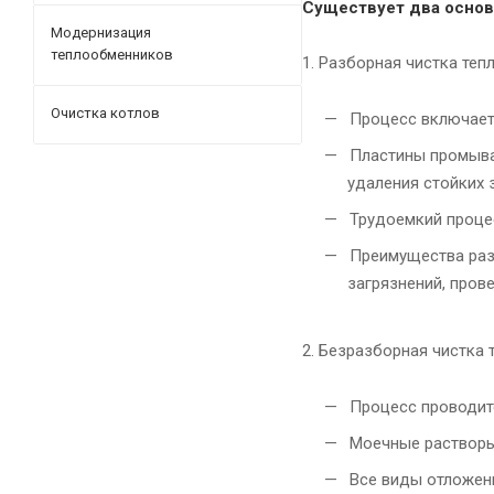
Существует два основ
Модернизация
теплообменников
1. Разборная чистка теп
Очистка котлов
Процесс включает 
Пластины промываю
удаления стойких 
Трудоемкий процес
Преимущества разб
загрязнений, пров
2. Безразборная чистка
Процесс проводитс
Моечные растворы 
Все виды отложени