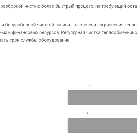
азборной чистки: более быстрый процесс, не требующий оста
и безразборной чисткой зависит от степени загрязнения тепло
нных и финансовых ресурсов. Регулярная чистка теплообменник
вать срок службы оборудования.
азать услугу
Ваше имя
*
ним в течение 15 минут.
Телефон
*
м на вопросы, обсудим
 найдем оптимальное
е и запланируем работы.