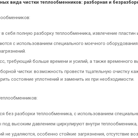
ных вида чистки теплообменников: разборная и безразбор
лообменников:
в себя полную разборку теплообменника, извлечение пластин и
тся с использованием специального моечного оборудования в
загрязнений.
с, требующий больше времени и усилий, а также временного в
орной чистки: возможность провести тщательную очистку каж
ерить состояние уплотнений и заменить их при необходимости.
 теплообменников:
я без разборки теплообменника, с использованием специальн
под высоким давлением циркулируют внутри теплообменника, 
й не удаляются, особенно стойкие загрязнения, отсутствие во