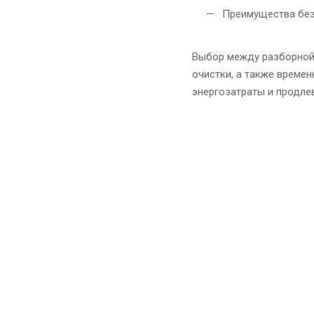
Преимущества безр
Выбор между разборной 
очистки, а также време
энергозатраты и продле
Зак
Перезво
Ответи
задачи,
решени