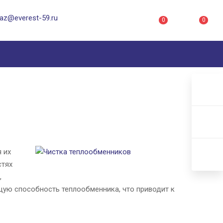
az@everest-59.ru
0
0
 их
стях
,
щую способность теплообменника, что приводит к