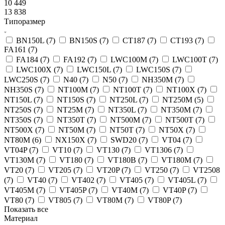
10 449
13 838
Типоразмер
BN150L (
7
)
BN150S (
7
)
CT187 (
7
)
CT193 (
7
)
FA161 (
7
)
FA184 (
7
)
FA192 (
7
)
LWC100M (
7
)
LWC100T (
7
)
LWC100X (
7
)
LWC150L (
7
)
LWC150S (
7
)
LWC250S (
7
)
N40 (
7
)
N50 (
7
)
NH350M (
7
)
NH350S (
7
)
NT100M (
7
)
NT100T (
7
)
NT100X (
7
)
NT150L (
7
)
NT150S (
7
)
NT250L (
7
)
NT250M (
5
)
NT250S (
7
)
NT25M (
7
)
NT350L (
7
)
NT350M (
7
)
NT350S (
7
)
NT350T (
7
)
NT500M (
7
)
NT500T (
7
)
NT500X (
7
)
NT50M (
7
)
NT50T (
7
)
NT50X (
7
)
NT80M (
6
)
NX150X (
7
)
SWD20 (
7
)
VT04 (
7
)
VT04P (
7
)
VT10 (
7
)
VT130 (
7
)
VT1306 (
7
)
VT130M (
7
)
VT180 (
7
)
VT180B (
7
)
VT180M (
7
)
VT20 (
7
)
VT205 (
7
)
VT20P (
7
)
VT250 (
7
)
VT2508
(
7
)
VT40 (
7
)
VT402 (
7
)
VT405 (
7
)
VT405L (
7
)
VT405M (
7
)
VT405P (
7
)
VT40M (
7
)
VT40P (
7
)
VT80 (
7
)
VT805 (
7
)
VT80M (
7
)
VT80P (
7
)
Показать все
Материал