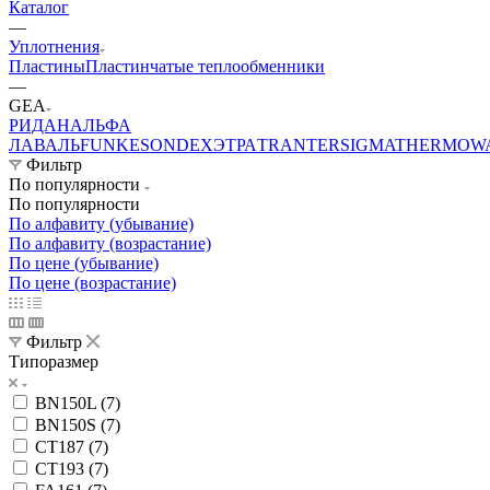
Каталог
—
Уплотнения
Пластины
Пластинчатые теплообменники
—
GEA
РИДАН
АЛЬФА
ЛАВАЛЬ
FUNKE
SONDEX
ЭТРА
TRANTER
SIGMA
THERMOW
Фильтр
По популярности
По популярности
По алфавиту (убывание)
По алфавиту (возрастание)
По цене (убывание)
По цене (возрастание)
Фильтр
Типоразмер
BN150L (
7
)
BN150S (
7
)
CT187 (
7
)
CT193 (
7
)