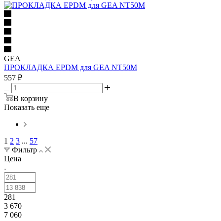
GEA
ПРОКЛАДКА EPDM для GEA NT50M
557
₽
В корзину
Показать еще
1
2
3
...
57
Фильтр
Цена
281
3 670
7 060