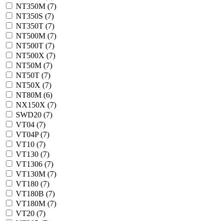
NT350M (
7
)
NT350S (
7
)
NT350T (
7
)
NT500M (
7
)
NT500T (
7
)
NT500X (
7
)
NT50M (
7
)
NT50T (
7
)
NT50X (
7
)
NT80M (
6
)
NX150X (
7
)
SWD20 (
7
)
VT04 (
7
)
VT04P (
7
)
VT10 (
7
)
VT130 (
7
)
VT1306 (
7
)
VT130M (
7
)
VT180 (
7
)
VT180B (
7
)
VT180M (
7
)
VT20 (
7
)