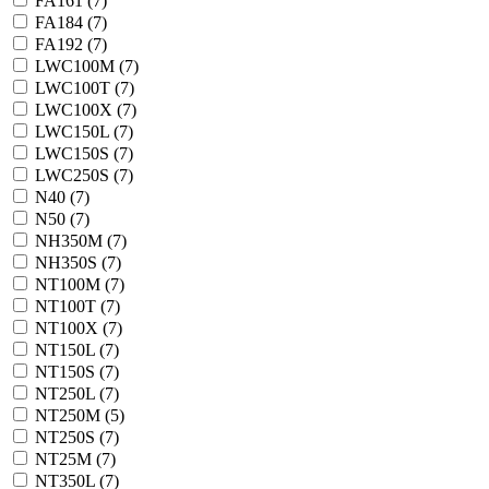
FA161 (
7
)
FA184 (
7
)
FA192 (
7
)
LWC100M (
7
)
LWC100T (
7
)
LWC100X (
7
)
LWC150L (
7
)
LWC150S (
7
)
LWC250S (
7
)
N40 (
7
)
N50 (
7
)
NH350M (
7
)
NH350S (
7
)
NT100M (
7
)
NT100T (
7
)
NT100X (
7
)
NT150L (
7
)
NT150S (
7
)
NT250L (
7
)
NT250M (
5
)
NT250S (
7
)
NT25M (
7
)
NT350L (
7
)