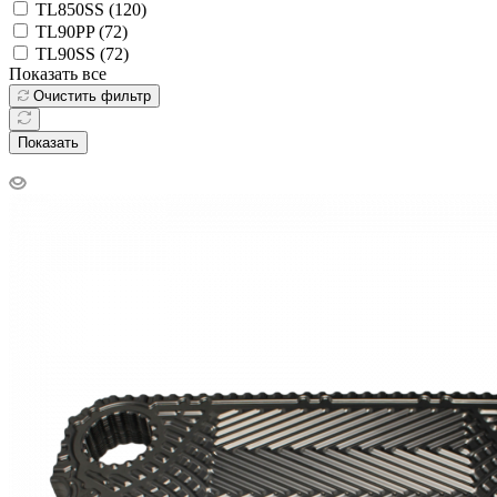
TL850SS (
120
)
TL90PP (
72
)
TL90SS (
72
)
Показать все
Очистить фильтр
Показать