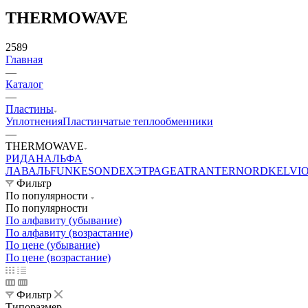
THERMOWAVE
2589
Главная
—
Каталог
—
Пластины
Уплотнения
Пластинчатые теплообменники
—
THERMOWAVE
РИДАН
АЛЬФА
ЛАВАЛЬ
FUNKE
SONDEX
ЭТРА
GEA
TRANTER
NORD
KELVI
Фильтр
По популярности
По популярности
По алфавиту (убывание)
По алфавиту (возрастание)
По цене (убывание)
По цене (возрастание)
Фильтр
Типоразмер