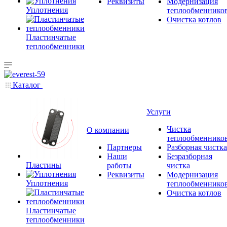
Реквизиты
Модернизация
Уплотнения
теплообменнико
Очистка котлов
Пластинчатые
теплообменники
Каталог
Услуги
Чистка
О компании
теплообменнико
Партнеры
Разборная чистка
Наши
Безразборная
Пластины
работы
чистка
Реквизиты
Модернизация
Уплотнения
теплообменнико
Очистка котлов
Пластинчатые
теплообменники