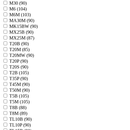
M30 (
90
)
M6 (
104
)
M6M (
103
)
MA30M (
90
)
MK15BW (
90
)
MX25B (
90
)
MX25M (
87
)
T20B (
90
)
T20M (
85
)
T20MW (
90
)
T20P (
90
)
T20S (
90
)
T2B (
105
)
T35P (
90
)
T45M (
90
)
T50M (
90
)
T5B (
105
)
T5M (
105
)
T8B (
88
)
T8M (
89
)
TL10B (
90
)
TL10P (
90
)