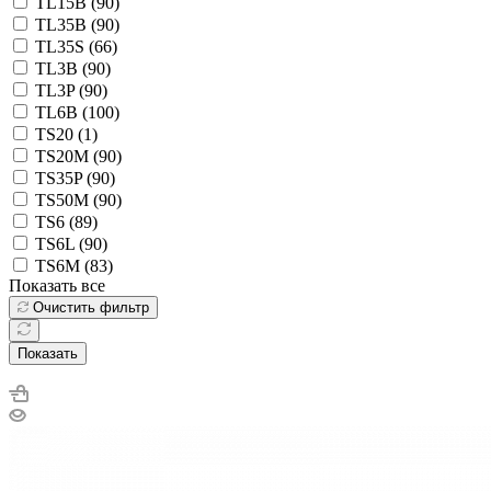
TL15B (
90
)
TL35B (
90
)
TL35S (
66
)
TL3B (
90
)
TL3P (
90
)
TL6B (
100
)
TS20 (
1
)
TS20M (
90
)
TS35P (
90
)
TS50M (
90
)
TS6 (
89
)
TS6L (
90
)
TS6M (
83
)
Показать все
Очистить фильтр
Показать