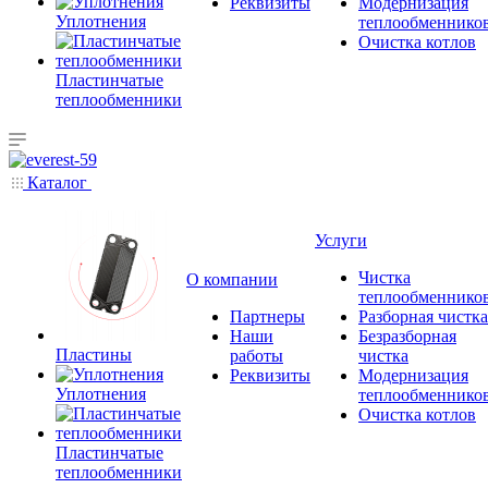
Реквизиты
Модернизация
Уплотнения
теплообменнико
Очистка котлов
Пластинчатые
теплообменники
Каталог
Услуги
Чистка
О компании
теплообменнико
Партнеры
Разборная чистка
Наши
Безразборная
Пластины
работы
чистка
Реквизиты
Модернизация
Уплотнения
теплообменнико
Очистка котлов
Пластинчатые
теплообменники