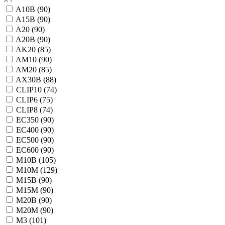
A10B (
90
)
A15B (
90
)
A20 (
90
)
A20B (
90
)
AK20 (
85
)
AM10 (
90
)
AM20 (
85
)
AX30B (
88
)
CLIP10 (
74
)
CLIP6 (
75
)
CLIP8 (
74
)
EC350 (
90
)
EC400 (
90
)
EC500 (
90
)
EC600 (
90
)
M10B (
105
)
M10M (
129
)
M15B (
90
)
M15M (
90
)
M20B (
90
)
M20M (
90
)
M3 (
101
)