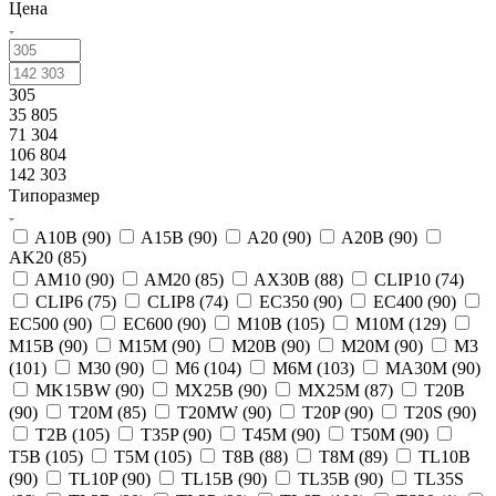
Цена
305
35 805
71 304
106 804
142 303
Типоразмер
A10B (
90
)
A15B (
90
)
A20 (
90
)
A20B (
90
)
AK20 (
85
)
AM10 (
90
)
AM20 (
85
)
AX30B (
88
)
CLIP10 (
74
)
CLIP6 (
75
)
CLIP8 (
74
)
EC350 (
90
)
EC400 (
90
)
EC500 (
90
)
EC600 (
90
)
M10B (
105
)
M10M (
129
)
M15B (
90
)
M15M (
90
)
M20B (
90
)
M20M (
90
)
M3
(
101
)
M30 (
90
)
M6 (
104
)
M6M (
103
)
MA30M (
90
)
MK15BW (
90
)
MX25B (
90
)
MX25M (
87
)
T20B
(
90
)
T20M (
85
)
T20MW (
90
)
T20P (
90
)
T20S (
90
)
T2B (
105
)
T35P (
90
)
T45M (
90
)
T50M (
90
)
T5B (
105
)
T5M (
105
)
T8B (
88
)
T8M (
89
)
TL10B
(
90
)
TL10P (
90
)
TL15B (
90
)
TL35B (
90
)
TL35S