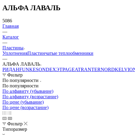
АЛЬФА ЛАВАЛЬ
5086
Главная
—
Каталог
—
Пластины
Уплотнения
Пластинчатые теплообменники
—
АЛЬФА ЛАВАЛЬ
РИДАН
FUNKE
SONDEX
ЭТРА
GEA
TRANTER
NORD
KELVIO
Фильтр
По популярности
По популярности
По алфавиту (убывание)
По алфавиту (возрастание)
По цене (убывание)
По цене (возрастание)
Фильтр
Типоразмер