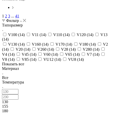
1
2
3
...
41
Фильтр
Типоразмер
V100 (
14
)
V11 (
14
)
V110 (
14
)
V120 (
14
)
V13
(
14
)
V130 (
14
)
V160 (
14
)
V170 (
14
)
V180 (
14
)
V2
(
14
)
V20 (
14
)
V260 (
14
)
V28 (
14
)
V280 (
14
)
V4 (
14
)
V45 (
14
)
V60 (
14
)
V65 (
14
)
V7 (
14
)
V8 (
14
)
V85 (
14
)
VU12 (
14
)
VU8 (
14
)
Показать все
Материал
Все
Температура
130
155
180