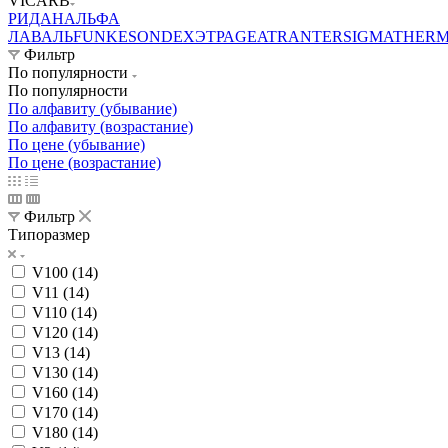
VICARB
РИДАН
АЛЬФА
ЛАВАЛЬ
FUNKE
SONDEX
ЭТРА
GEA
TRANTER
SIGMA
THER
Фильтр
По популярности
По популярности
По алфавиту (убывание)
По алфавиту (возрастание)
По цене (убывание)
По цене (возрастание)
Фильтр
Типоразмер
V100 (
14
)
V11 (
14
)
V110 (
14
)
V120 (
14
)
V13 (
14
)
V130 (
14
)
V160 (
14
)
V170 (
14
)
V180 (
14
)