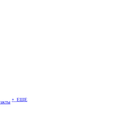
+ ЕЩЕ
такты