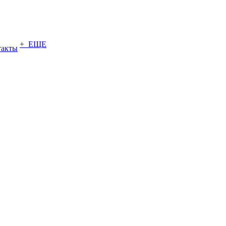
+ ЕЩЕ
такты