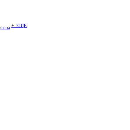
+ ЕЩЕ
такты