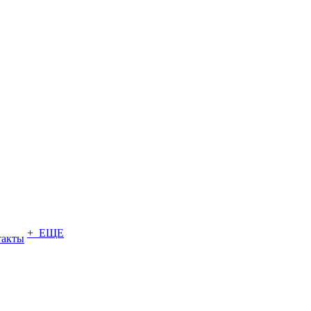
+ ЕЩЕ
такты