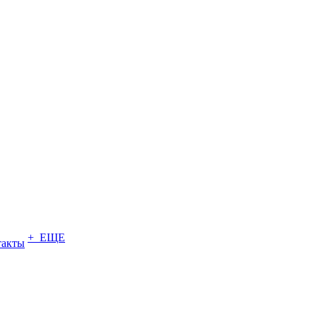
+ ЕЩЕ
такты