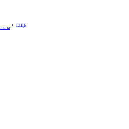
+ ЕЩЕ
такты