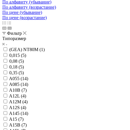
По алфавиту (убывание)
По алфавиту (возрастание)
По цене (убывание)
По цене (возрастание)
Фильтр
Типоразмер
(GEA) NT80M (
1
)
0,015 (
5
)
0,08 (
5
)
0,18 (
5
)
0,35 (
5
)
A055 (
14
)
A085 (
14
)
A10B (
7
)
A12L (
4
)
A12M (
4
)
A12S (
4
)
A145 (
14
)
A15 (
7
)
A15B (
7
)