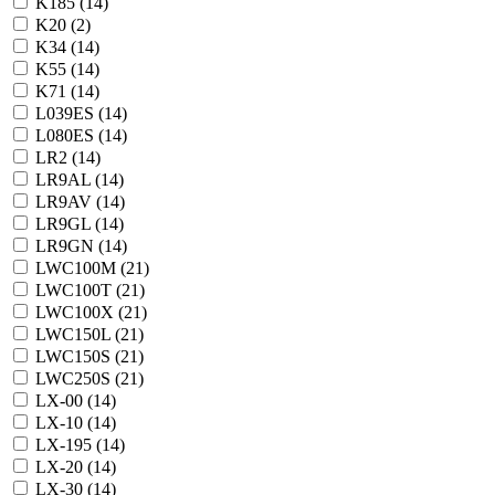
K185 (
14
)
K20 (
2
)
K34 (
14
)
K55 (
14
)
K71 (
14
)
L039ES (
14
)
L080ES (
14
)
LR2 (
14
)
LR9AL (
14
)
LR9AV (
14
)
LR9GL (
14
)
LR9GN (
14
)
LWC100M (
21
)
LWC100T (
21
)
LWC100X (
21
)
LWC150L (
21
)
LWC150S (
21
)
LWC250S (
21
)
LX-00 (
14
)
LX-10 (
14
)
LX-195 (
14
)
LX-20 (
14
)
LX-30 (
14
)