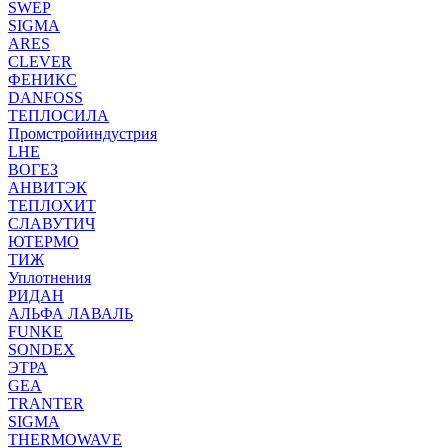
SWEP
SIGMA
ARES
CLEVER
ФЕНИКС
DANFOSS
ТЕПЛОСИЛА
Промстройиндустрия
LHE
ВОГЕЗ
АНВИТЭК
ТЕПЛОХИТ
СЛАВУТИЧ
ЮТЕРМО
ТИЖ
Уплотнения
РИДАН
АЛЬФА ЛАВАЛЬ
FUNKE
SONDEX
ЭТРА
GEA
TRANTER
SIGMA
THERMOWAVE