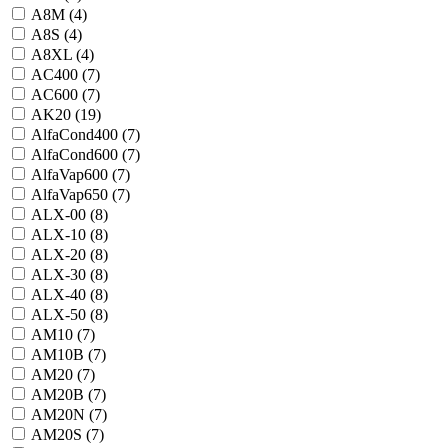
A8M (
4
)
A8S (
4
)
A8XL (
4
)
AC400 (
7
)
AC600 (
7
)
AK20 (
19
)
AlfaCond400 (
7
)
AlfaCond600 (
7
)
AlfaVap600 (
7
)
AlfaVap650 (
7
)
ALX-00 (
8
)
ALX-10 (
8
)
ALX-20 (
8
)
ALX-30 (
8
)
ALX-40 (
8
)
ALX-50 (
8
)
AM10 (
7
)
AM10B (
7
)
AM20 (
7
)
AM20B (
7
)
AM20N (
7
)
AM20S (
7
)