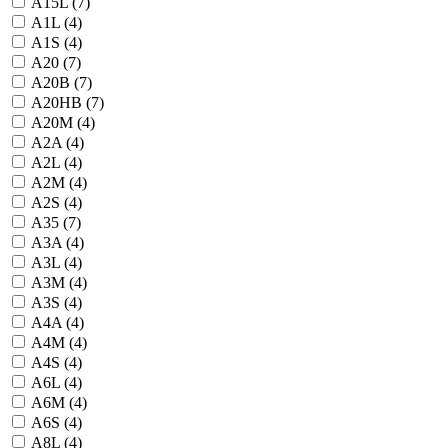
A15L (
7
)
A1L (
4
)
A1S (
4
)
A20 (
7
)
A20B (
7
)
A20HB (
7
)
A20M (
4
)
A2A (
4
)
A2L (
4
)
A2M (
4
)
A2S (
4
)
A35 (
7
)
A3A (
4
)
A3L (
4
)
A3M (
4
)
A3S (
4
)
A4A (
4
)
A4M (
4
)
A4S (
4
)
A6L (
4
)
A6M (
4
)
A6S (
4
)
A8L (
4
)