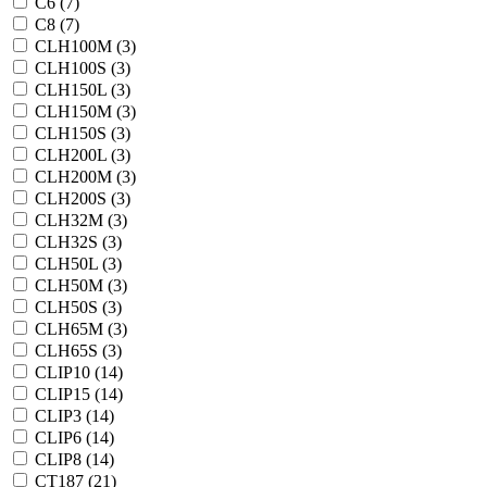
C6 (
7
)
C8 (
7
)
CLH100M (
3
)
CLH100S (
3
)
CLH150L (
3
)
CLH150M (
3
)
CLH150S (
3
)
CLH200L (
3
)
CLH200M (
3
)
CLH200S (
3
)
CLH32M (
3
)
CLH32S (
3
)
CLH50L (
3
)
CLH50M (
3
)
CLH50S (
3
)
CLH65M (
3
)
CLH65S (
3
)
CLIP10 (
14
)
CLIP15 (
14
)
CLIP3 (
14
)
CLIP6 (
14
)
CLIP8 (
14
)
CT187 (
21
)