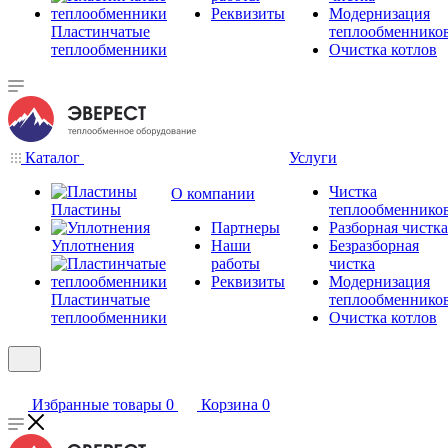
Реквизиты
Модернизация
Пластинчатые
теплообменнико
теплообменники
Очистка котлов
Каталог
Услуги
Чистка
О компании
Пластины
теплообменнико
Партнеры
Разборная чистка
Уплотнения
Наши
Безразборная
работы
чистка
Реквизиты
Модернизация
Пластинчатые
теплообменнико
теплообменники
Очистка котлов
Избранные товары
0
Корзина
0