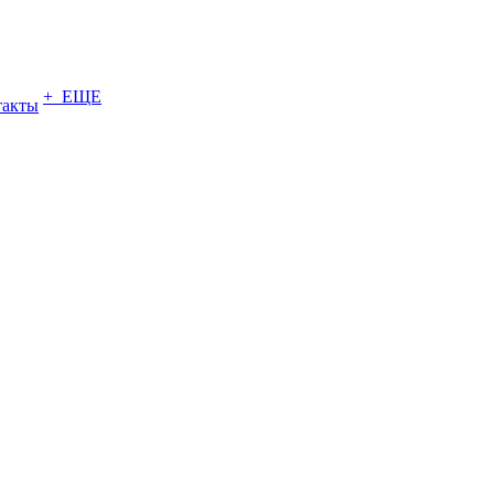
+ ЕЩЕ
такты