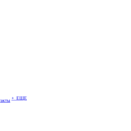
+ ЕЩЕ
такты