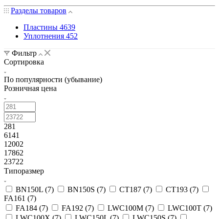
Разделы товаров
Пластины
4639
Уплотнения
452
Фильтр
Сортировка
По популярности (убывание)
Розничная цена
281
6141
12002
17862
23722
Типоразмер
BN150L (
7
)
BN150S (
7
)
CT187 (
7
)
CT193 (
7
)
FA161 (
7
)
FA184 (
7
)
FA192 (
7
)
LWC100M (
7
)
LWC100T (
7
)
LWC100X (
7
)
LWC150L (
7
)
LWC150S (
7
)