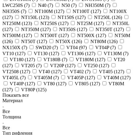
LWC250S (
7
)
N40 (
7
)
N50 (
7
)
NH350M (
7
)
NH350S (
7
)
NT100M (
127
)
NT100T (
127
)
NT100X
(
127
)
NT150L (
123
)
NT150S (
127
)
NT250L (
126
)
NT250M (
123
)
NT250S (
127
)
NT25M (
127
)
NT350L
(
127
)
NT350M (
127
)
NT350S (
127
)
NT350T (
127
)
NT500M (
127
)
NT500T (
127
)
NT500X (
127
)
NT50M
(
126
)
NT50T (
127
)
NT50X (
126
)
NT80M (
126
)
NX150X (
7
)
SWD20 (
7
)
VT04 (
97
)
VT04P (
7
)
VT10 (
127
)
VT130 (
127
)
VT1306 (
127
)
VT130M (
7
)
VT180 (
127
)
VT180B (
7
)
VT180M (
127
)
VT20
(
127
)
VT205 (
7
)
VT20P (
127
)
VT250 (
127
)
VT2508 (
127
)
VT40 (
127
)
VT402 (
7
)
VT405 (
127
)
VT405L (
7
)
VT405M (
7
)
VT405P (
127
)
VT40M (
127
)
VT40P (
127
)
VT80 (
127
)
VT805 (
127
)
VT80M
(
127
)
VT80P (
125
)
Показать все
Материал
Все
Толщина
Все
Тип рифления