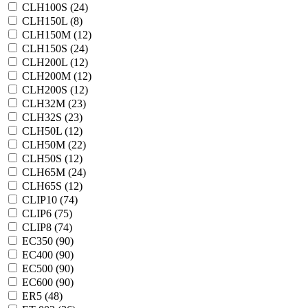
CLH100S (
24
)
CLH150L (
8
)
CLH150M (
12
)
CLH150S (
24
)
CLH200L (
12
)
CLH200M (
12
)
CLH200S (
12
)
CLH32M (
23
)
CLH32S (
23
)
CLH50L (
12
)
CLH50M (
22
)
CLH50S (
12
)
CLH65M (
24
)
CLH65S (
12
)
CLIP10 (
74
)
CLIP6 (
75
)
CLIP8 (
74
)
EC350 (
90
)
EC400 (
90
)
EC500 (
90
)
EC600 (
90
)
ER5 (
48
)