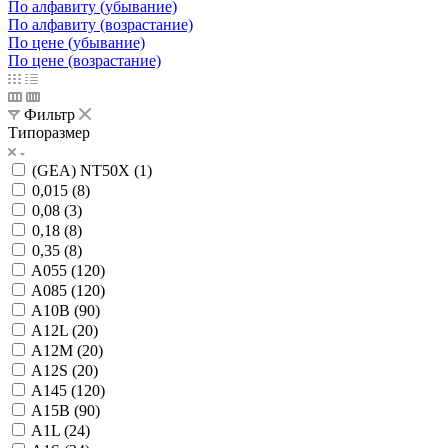
По алфавиту (убывание)
По алфавиту (возрастание)
По цене (убывание)
По цене (возрастание)
Фильтр
Типоразмер
(GEA) NT50X (
1
)
0,015 (
8
)
0,08 (
3
)
0,18 (
8
)
0,35 (
8
)
A055 (
120
)
A085 (
120
)
A10B (
90
)
A12L (
20
)
A12M (
20
)
A12S (
20
)
A145 (
120
)
A15B (
90
)
A1L (
24
)