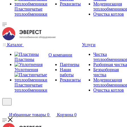
Реквизиты
Модернизация
Пластинчатые
теплообменнико
теплообменники
Очистка котлов
Каталог
Услуги
Чистка
О компании
Пластины
теплообменнико
Партнеры
Разборная чистка
Уплотнения
Наши
Безразборная
работы
чистка
Реквизиты
Модернизация
Пластинчатые
теплообменнико
теплообменники
Очистка котлов
Избранные товары
0
Корзина
0