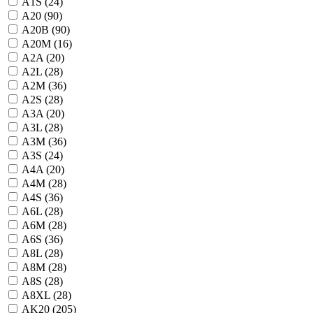
A1S (
24
)
A20 (
90
)
A20B (
90
)
A20M (
16
)
A2A (
20
)
A2L (
28
)
A2M (
36
)
A2S (
28
)
A3A (
20
)
A3L (
28
)
A3M (
36
)
A3S (
24
)
A4A (
20
)
A4M (
28
)
A4S (
36
)
A6L (
28
)
A6M (
28
)
A6S (
36
)
A8L (
28
)
A8M (
28
)
A8S (
28
)
A8XL (
28
)
AK20 (
205
)