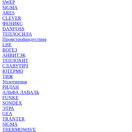
SWEP
SIGMA
ARES
CLEVER
ФЕНИКС
DANFOSS
ТЕПЛОСИЛА
Промстройиндустрия
LHE
ВОГЕЗ
АНВИТЭК
ТЕПЛОХИТ
СЛАВУТИЧ
ЮТЕРМО
ТИЖ
Уплотнения
РИДАН
АЛЬФА ЛАВАЛЬ
FUNKE
SONDEX
ЭТРА
GEA
TRANTER
SIGMA
THERMOWAVE