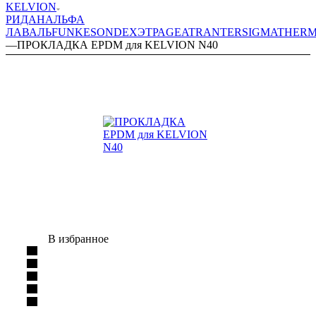
KELVION
РИДАН
АЛЬФА
ЛАВАЛЬ
FUNKE
SONDEX
ЭТРА
GEA
TRANTER
SIGMA
THER
—
ПРОКЛАДКА EPDM для KELVION N40
В избранное