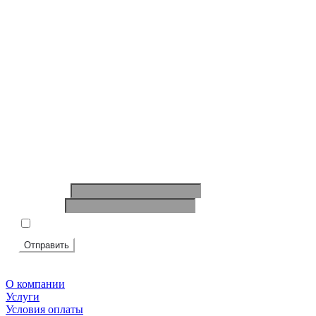
Перезвоним в течение 15 минут.
Ответим на вопросы, обсудим задачи, найдем
оптимальное решение и запланируем работы.
Будем на связи!
Ваше имя
*
Телефон
*
Я согласен на
обработку персональных данных
Отправить
О компании
Услуги
Условия оплаты