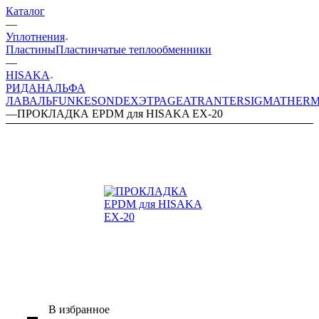
Каталог
—
Уплотнения
Пластины
Пластинчатые теплообменники
—
HISAKA
РИДАН
АЛЬФА
ЛАВАЛЬ
FUNKE
SONDEX
ЭТРА
GEA
TRANTER
SIGMA
THER
—
ПРОКЛАДКА EPDM для HISAKA EX-20
В избранное