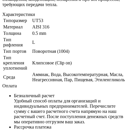
требующих передачи тепла.
Характеристики
Типоразмер
UT53
Материал
AISI 316
Толщина
0.5 mm
Тип
L
рифления
Тип портов
Поворотная (1004)
Тип
крепления
Клипсовое (Clip on)
уплотнений
Аммиак, Вода, Высокотемпературная, Масла,
Среда
Неагрессивная, Пар, Пищевая, Этиленгликоль
Оплата
Безналичный расчет
Удобный способ оплаты для организаций и
индивидуальных предпринимателей. Перечислите
сумму с вашего расчетного счета напрямую на наш
расчетный счет. После поступления денежных средств
мы оперативно отгрузим ваш заказ.
Рассрочка платежа