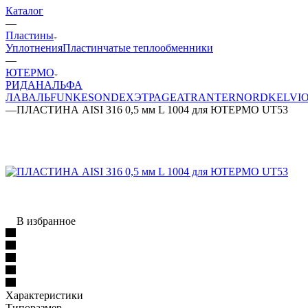
Каталог
—
Пластины
Уплотнения
Пластинчатые теплообменники
—
ЮТЕРМО
РИДАН
АЛЬФА
ЛАВАЛЬ
FUNKE
SONDEX
ЭТРА
GEA
TRANTER
NORD
KELVI
—
ПЛАСТИНА AISI 316 0,5 мм L 1004 для ЮТЕРМО UT53
В избранное
Характеристики
Типоразмер