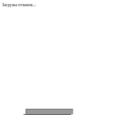
Загрузка отзывов...
Закажите экспертную
консультацию
Перезвоним в течение 15 минут.
Ответим на вопросы, обсудим задачи, найдем
оптимальное решение и запланируем работы.
Будем на связи!
Ваше имя
*