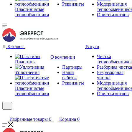
Реквизиты
Модернизация
Пластинчатые
теплообменнико
теплообменники
Очистка котлов
Каталог
Услуги
Чистка
О компании
Пластины
теплообменнико
Партнеры
Разборная чистка
Уплотнения
Наши
Безразборная
работы
чистка
Реквизиты
Модернизация
Пластинчатые
теплообменнико
теплообменники
Очистка котлов
Избранные товары
0
Корзина
0