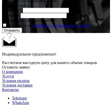
решение и запланируем работы.
Будем на связи!
Ваше имя
*
Телефон
*
Подтвердите, что вы не робот
*
Я согласен на
обработку персональных данных
Отправить
Индивидуальное предложение!
Рассчитаем выгодную цену для вашего объема товаров
Оставить заявку
О компании
Услуги
Условия оплаты
Условия доставки
Контакты
Telegram
WhatsApp