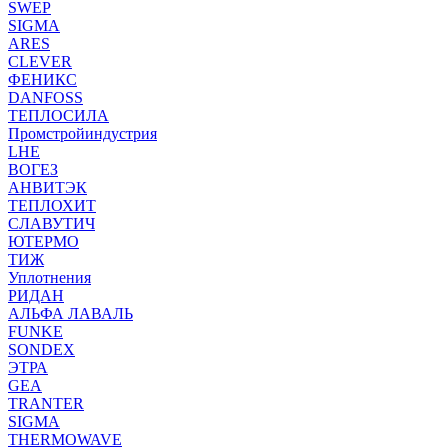
SWEP
SIGMA
ARES
CLEVER
ФЕНИКС
DANFOSS
ТЕПЛОСИЛА
Промстройиндустрия
LHE
ВОГЕЗ
АНВИТЭК
ТЕПЛОХИТ
СЛАВУТИЧ
ЮТЕРМО
ТИЖ
Уплотнения
РИДАН
АЛЬФА ЛАВАЛЬ
FUNKE
SONDEX
ЭТРА
GEA
TRANTER
SIGMA
THERMOWAVE