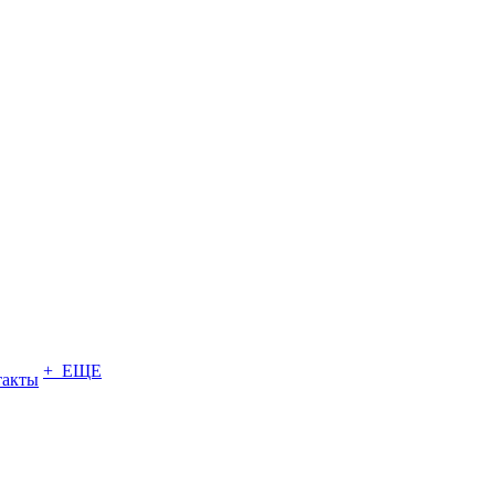
+ ЕЩЕ
такты