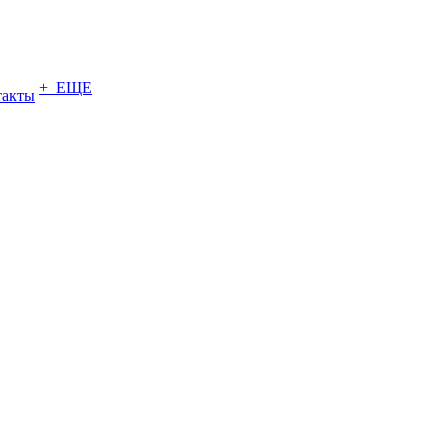
+ ЕЩЕ
такты