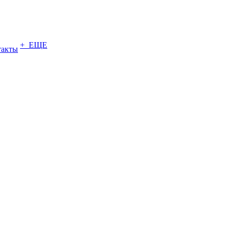
+ ЕЩЕ
такты