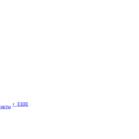
+ ЕЩЕ
такты