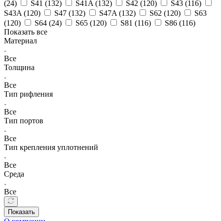
(
24
)
S41 (
132
)
S41A (
132
)
S42 (
120
)
S43 (
116
)
S43A (
120
)
S47 (
132
)
S47A (
132
)
S62 (
120
)
S63
(
120
)
S64 (
24
)
S65 (
120
)
S81 (
116
)
S86 (
116
)
Показать все
Материал
Все
Толщина
Все
Тип рифления
Все
Тип портов
Все
Тип крепления уплотнений
Все
Среда
Все
Показать