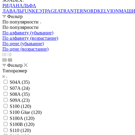
SONDEX
РИДАН
АЛЬФА
ЛАВАЛЬ
FUNKE
ЭТРА
GEA
TRANTER
NORD
KELVION
МАШИ
Фильтр
По популярности
По популярности
По алфавиту (убывание)
По алфавиту (возрастание)
По цене (убывание)
По цене (возрастание)
Фильтр
Типоразмер
S04A (
35
)
S07A (
24
)
S08A (
35
)
S09A (
23
)
S100 (
120
)
S100 Glue (
120
)
S100A (
120
)
S100B (
120
)
S110 (
120
)