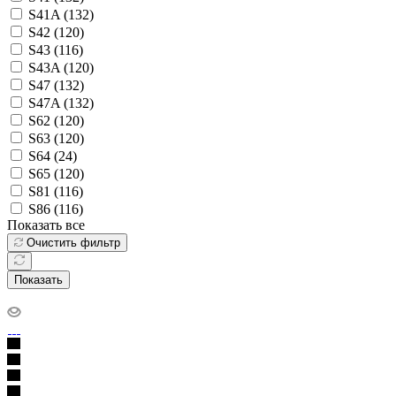
S41A (
132
)
S42 (
120
)
S43 (
116
)
S43A (
120
)
S47 (
132
)
S47A (
132
)
S62 (
120
)
S63 (
120
)
S64 (
24
)
S65 (
120
)
S81 (
116
)
S86 (
116
)
Показать все
Очистить фильтр
Показать