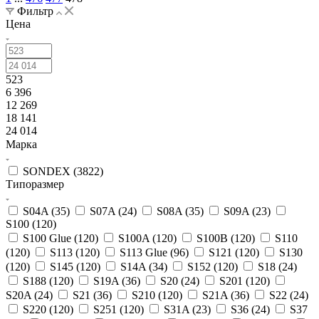
Фильтр
Цена
523
6 396
12 269
18 141
24 014
Марка
SONDEX (
3822
)
Типоразмер
S04A (
35
)
S07A (
24
)
S08A (
35
)
S09A (
23
)
S100 (
120
)
S100 Glue (
120
)
S100A (
120
)
S100B (
120
)
S110
(
120
)
S113 (
120
)
S113 Glue (
96
)
S121 (
120
)
S130
(
120
)
S145 (
120
)
S14A (
34
)
S152 (
120
)
S18 (
24
)
S188 (
120
)
S19A (
36
)
S20 (
24
)
S201 (
120
)
S20A (
24
)
S21 (
36
)
S210 (
120
)
S21A (
36
)
S22 (
24
)
S220 (
120
)
S251 (
120
)
S31A (
23
)
S36 (
24
)
S37