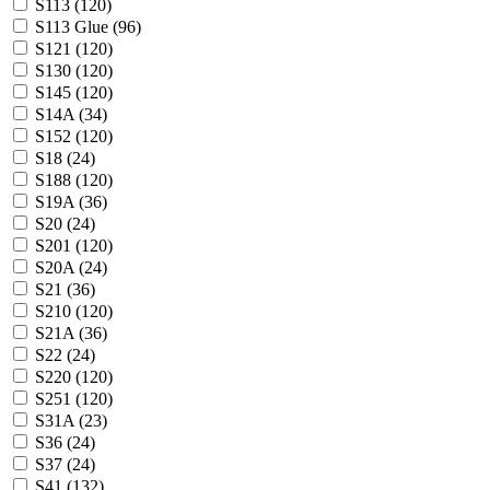
S113 (
120
)
S113 Glue (
96
)
S121 (
120
)
S130 (
120
)
S145 (
120
)
S14A (
34
)
S152 (
120
)
S18 (
24
)
S188 (
120
)
S19A (
36
)
S20 (
24
)
S201 (
120
)
S20A (
24
)
S21 (
36
)
S210 (
120
)
S21A (
36
)
S22 (
24
)
S220 (
120
)
S251 (
120
)
S31A (
23
)
S36 (
24
)
S37 (
24
)
S41 (
132
)