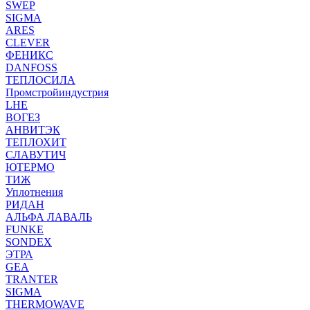
SWEP
SIGMA
ARES
CLEVER
ФЕНИКС
DANFOSS
ТЕПЛОСИЛА
Промстройиндустрия
LHE
ВОГЕЗ
АНВИТЭК
ТЕПЛОХИТ
СЛАВУТИЧ
ЮТЕРМО
ТИЖ
Уплотнения
РИДАН
АЛЬФА ЛАВАЛЬ
FUNKE
SONDEX
ЭТРА
GEA
TRANTER
SIGMA
THERMOWAVE