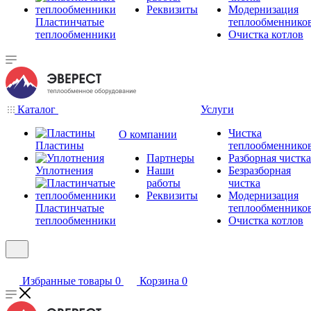
Реквизиты
Модернизация
Пластинчатые
теплообменнико
теплообменники
Очистка котлов
Каталог
Услуги
Чистка
О компании
Пластины
теплообменнико
Партнеры
Разборная чистка
Уплотнения
Наши
Безразборная
работы
чистка
Реквизиты
Модернизация
Пластинчатые
теплообменнико
теплообменники
Очистка котлов
Избранные товары
0
Корзина
0