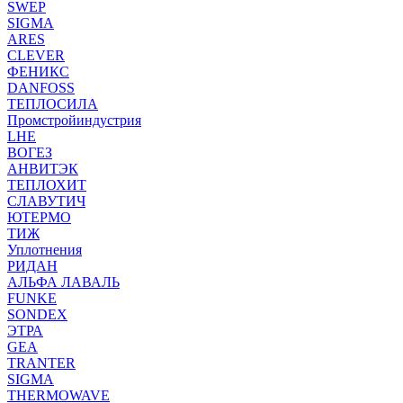
SWEP
SIGMA
ARES
CLEVER
ФЕНИКС
DANFOSS
ТЕПЛОСИЛА
Промстройиндустрия
LHE
ВОГЕЗ
АНВИТЭК
ТЕПЛОХИТ
СЛАВУТИЧ
ЮТЕРМО
ТИЖ
Уплотнения
РИДАН
АЛЬФА ЛАВАЛЬ
FUNKE
SONDEX
ЭТРА
GEA
TRANTER
SIGMA
THERMOWAVE