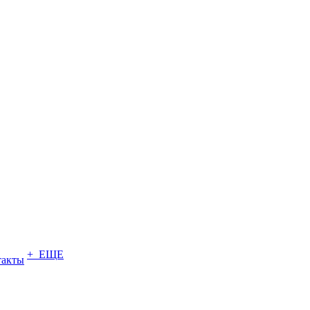
+ ЕЩЕ
такты