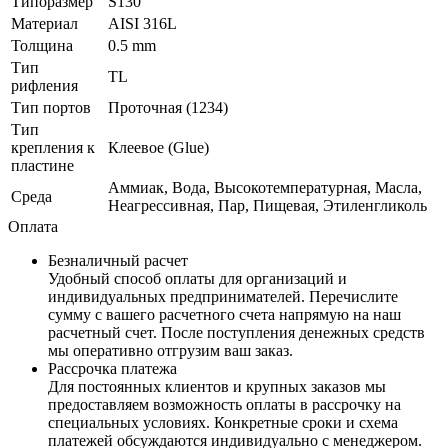
Типоразмер
S130
Материал
AISI 316L
Толщина
0.5 mm
Тип
ТL
рифления
Тип портов
Проточная (1234)
Тип
крепления к
Клеевое (Glue)
пластине
Аммиак, Вода, Высокотемпературная, Масла,
Среда
Неагрессивная, Пар, Пищевая, Этиленгликоль
Оплата
Безналичный расчет
Удобный способ оплаты для организаций и
индивидуальных предпринимателей. Перечислите
сумму с вашего расчетного счета напрямую на наш
расчетный счет. После поступления денежных средств
мы оперативно отгрузим ваш заказ.
Рассрочка платежа
Для постоянных клиентов и крупных заказов мы
предоставляем возможность оплаты в рассрочку на
специальных условиях. Конкретные сроки и схема
платежей обсуждаются индивидуально с менеджером.