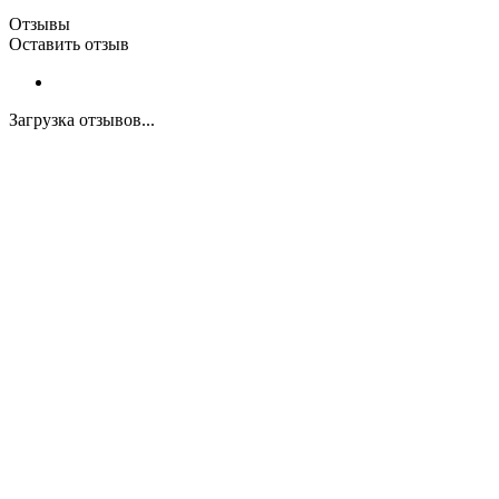
Отзывы
Оставить отзыв
Загрузка отзывов...
Закажите экспертную
консультацию
Перезвоним в течение 15 минут.
Ответим на вопросы, обсудим задачи, найдем
оптимальное решение и запланируем работы.
Будем на связи!