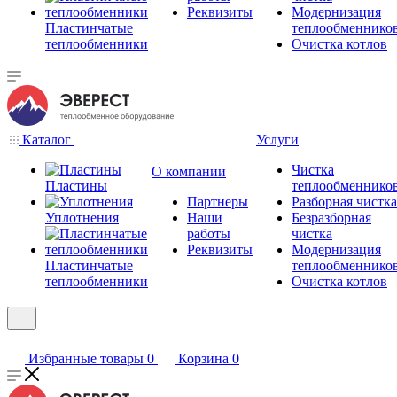
Реквизиты
Модернизация
Пластинчатые
теплообменнико
теплообменники
Очистка котлов
Каталог
Услуги
Чистка
О компании
Пластины
теплообменнико
Партнеры
Разборная чистка
Уплотнения
Наши
Безразборная
работы
чистка
Реквизиты
Модернизация
Пластинчатые
теплообменнико
теплообменники
Очистка котлов
Избранные товары
0
Корзина
0