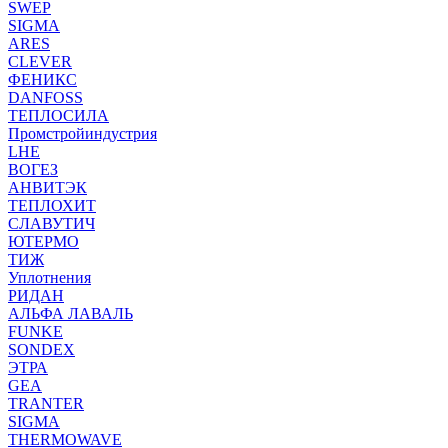
SWEP
SIGMA
ARES
CLEVER
ФЕНИКС
DANFOSS
ТЕПЛОСИЛА
Промстройиндустрия
LHE
ВОГЕЗ
АНВИТЭК
ТЕПЛОХИТ
СЛАВУТИЧ
ЮТЕРМО
ТИЖ
Уплотнения
РИДАН
АЛЬФА ЛАВАЛЬ
FUNKE
SONDEX
ЭТРА
GEA
TRANTER
SIGMA
THERMOWAVE