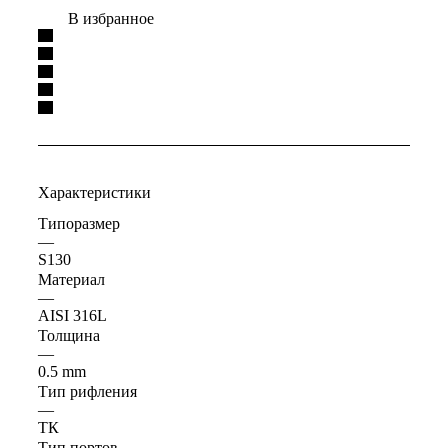
В избранное
Характеристики
Типоразмер
—
S130
Материал
—
AISI 316L
Толщина
—
0.5 mm
Тип рифления
—
ТК
Тип портов