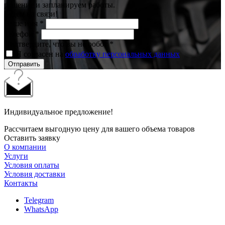
решение и запланируем работы.
Будем на связи!
Ваше имя
*
Телефон
*
Подтвердите, что вы не робот
*
Я согласен на
обработку персональных данных
Отправить
Индивидуальное предложение!
Рассчитаем выгодную цену для вашего объема товаров
Оставить заявку
О компании
Услуги
Условия оплаты
Условия доставки
Контакты
Telegram
WhatsApp