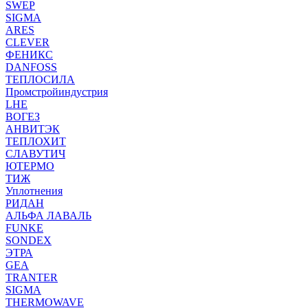
SWEP
SIGMA
ARES
CLEVER
ФЕНИКС
DANFOSS
ТЕПЛОСИЛА
Промстройиндустрия
LHE
ВОГЕЗ
АНВИТЭК
ТЕПЛОХИТ
СЛАВУТИЧ
ЮТЕРМО
ТИЖ
Уплотнения
РИДАН
АЛЬФА ЛАВАЛЬ
FUNKE
SONDEX
ЭТРА
GEA
TRANTER
SIGMA
THERMOWAVE