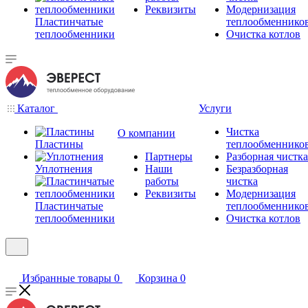
Реквизиты
Модернизация
Пластинчатые
теплообменнико
теплообменники
Очистка котлов
Каталог
Услуги
Чистка
О компании
Пластины
теплообменнико
Партнеры
Разборная чистка
Уплотнения
Наши
Безразборная
работы
чистка
Реквизиты
Модернизация
Пластинчатые
теплообменнико
теплообменники
Очистка котлов
Избранные товары
0
Корзина
0