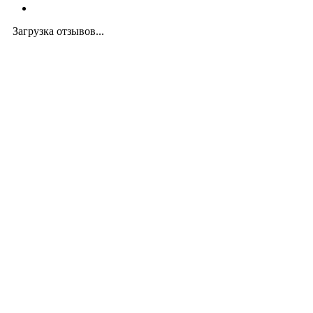
Загрузка отзывов...
Закажите экспертную
консультацию
Перезвоним в течение 15 минут.
Ответим на вопросы, обсудим задачи, найдем
оптимальное решение и запланируем работы.
Будем на связи!