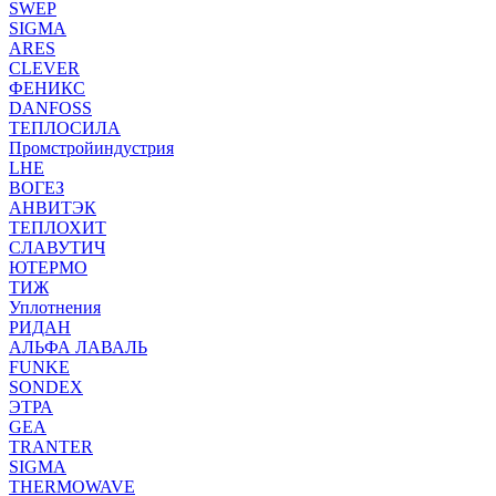
SWEP
SIGMA
ARES
CLEVER
ФЕНИКС
DANFOSS
ТЕПЛОСИЛА
Промстройиндустрия
LHE
ВОГЕЗ
АНВИТЭК
ТЕПЛОХИТ
СЛАВУТИЧ
ЮТЕРМО
ТИЖ
Уплотнения
РИДАН
АЛЬФА ЛАВАЛЬ
FUNKE
SONDEX
ЭТРА
GEA
TRANTER
SIGMA
THERMOWAVE