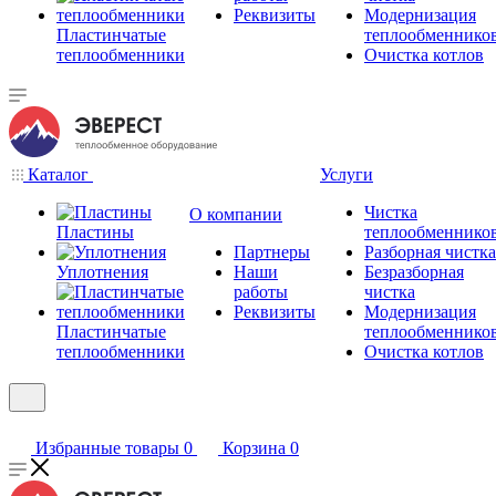
Реквизиты
Модернизация
Пластинчатые
теплообменнико
теплообменники
Очистка котлов
Каталог
Услуги
Чистка
О компании
Пластины
теплообменнико
Партнеры
Разборная чистка
Уплотнения
Наши
Безразборная
работы
чистка
Реквизиты
Модернизация
Пластинчатые
теплообменнико
теплообменники
Очистка котлов
Избранные товары
0
Корзина
0