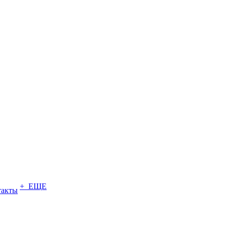
+ ЕЩЕ
такты