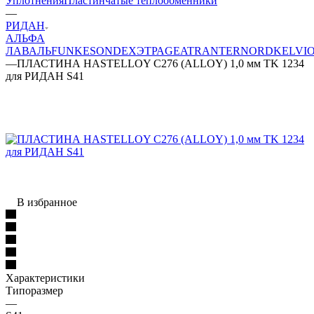
Уплотнения
Пластинчатые теплообменники
—
РИДАН
АЛЬФА
ЛАВАЛЬ
FUNKE
SONDEX
ЭТРА
GEA
TRANTER
NORD
KELVI
—
ПЛАСТИНА HASTELLOY C276 (ALLOY) 1,0 мм TK 1234
для РИДАН S41
В избранное
Характеристики
Типоразмер
—