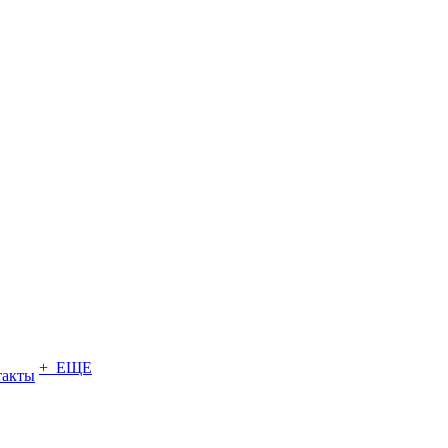
+ ЕЩЕ
такты