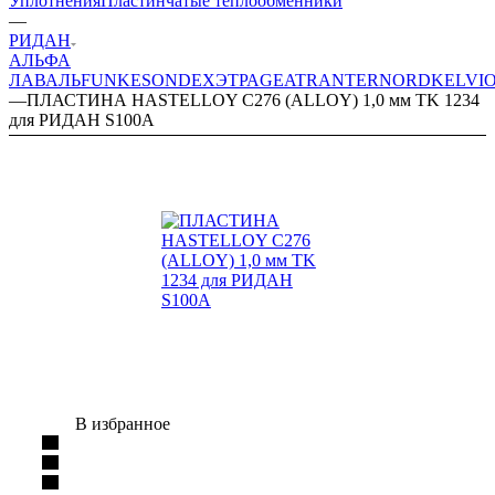
Уплотнения
Пластинчатые теплообменники
—
РИДАН
АЛЬФА
ЛАВАЛЬ
FUNKE
SONDEX
ЭТРА
GEA
TRANTER
NORD
KELVI
—
ПЛАСТИНА HASTELLOY C276 (ALLOY) 1,0 мм TK 1234
для РИДАН S100A
В избранное