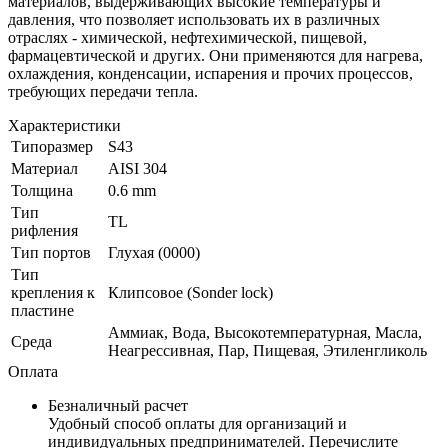
материалов, выдерживающих высокие температуры и
давления, что позволяет использовать их в различных
отраслях - химической, нефтехимической, пищевой,
фармацевтической и других. Они применяются для нагрева,
охлаждения, конденсации, испарения и прочих процессов,
требующих передачи тепла.
Характеристики
Типоразмер
S43
Материал
AISI 304
Толщина
0.6 mm
Тип
TL
рифления
Тип портов
Глухая (0000)
Тип
крепления к
Клипсовое (Sonder lock)
пластине
Аммиак, Вода, Высокотемпературная, Масла,
Среда
Неагрессивная, Пар, Пищевая, Этиленгликоль
Оплата
Безналичный расчет
Удобный способ оплаты для организаций и
индивидуальных предпринимателей. Перечислите