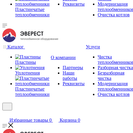
Реквизиты
Модернизация
Пластинчатые
теплообменнико
теплообменники
Очистка котлов
Каталог
Услуги
Чистка
О компании
Пластины
теплообменнико
Партнеры
Разборная чистка
Уплотнения
Наши
Безразборная
работы
чистка
Реквизиты
Модернизация
Пластинчатые
теплообменнико
теплообменники
Очистка котлов
Избранные товары
0
Корзина
0