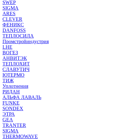
SWEP
SIGMA
ARES
CLEVER
ФЕНИКС
DANFOSS
ТЕПЛОСИЛА
Промстройиндустрия
LHE
ВОГЕЗ
АНВИТЭК
ТЕПЛОХИТ
СЛАВУТИЧ
ЮТЕРМО
ТИЖ
Уплотнения
РИДАН
АЛЬФА ЛАВАЛЬ
FUNKE
SONDEX
ЭТРА
GEA
TRANTER
SIGMA
THERMOWAVE