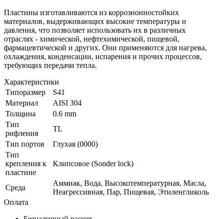
Пластины изготавливаются из коррозионностойких
материалов, выдерживающих высокие температуры и
давления, что позволяет использовать их в различных
отраслях - химической, нефтехимической, пищевой,
фармацевтической и других. Они применяются для нагрева,
охлаждения, конденсации, испарения и прочих процессов,
требующих передачи тепла.
Характеристики
Типоразмер
S41
Материал
AISI 304
Толщина
0.6 mm
Тип
TL
рифления
Тип портов
Глухая (0000)
Тип
крепления к
Клипсовое (Sonder lock)
пластине
Аммиак, Вода, Высокотемпературная, Масла,
Среда
Неагрессивная, Пар, Пищевая, Этиленгликоль
Оплата
Безналичный расчет