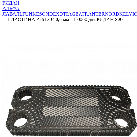
РИДАН
АЛЬФА
ЛАВАЛЬ
FUNKE
SONDEX
ЭТРА
GEA
TRANTER
NORD
KELVI
—
ПЛАСТИНА AISI 304 0,6 мм TL 0000 для РИДАН S201