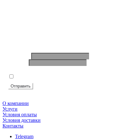
Будем на связи!
Ваше имя
*
Телефон
*
Подтвердите, что вы не робот
*
Я согласен на
обработку персональных данных
Отправить
О компании
Услуги
Условия оплаты
Условия доставки
Контакты
Telegram