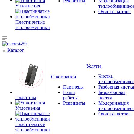
Реквизиты
Модернизация
Уплотнения
теплообменнико
Очистка котлов
Пластинчатые
теплообменники
Каталог
Услуги
Чистка
О компании
теплообменнико
Партнеры
Разборная чистка
Наши
Безразборная
Пластины
работы
чистка
Реквизиты
Модернизация
Уплотнения
теплообменнико
Очистка котлов
Пластинчатые
теплообменники