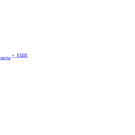
+ ЕЩЕ
такты