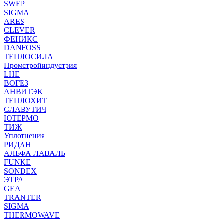
SWEP
SIGMA
ARES
CLEVER
ФЕНИКС
DANFOSS
ТЕПЛОСИЛА
Промстройиндустрия
LHE
ВОГЕЗ
АНВИТЭК
ТЕПЛОХИТ
СЛАВУТИЧ
ЮТЕРМО
ТИЖ
Уплотнения
РИДАН
АЛЬФА ЛАВАЛЬ
FUNKE
SONDEX
ЭТРА
GEA
TRANTER
SIGMA
THERMOWAVE