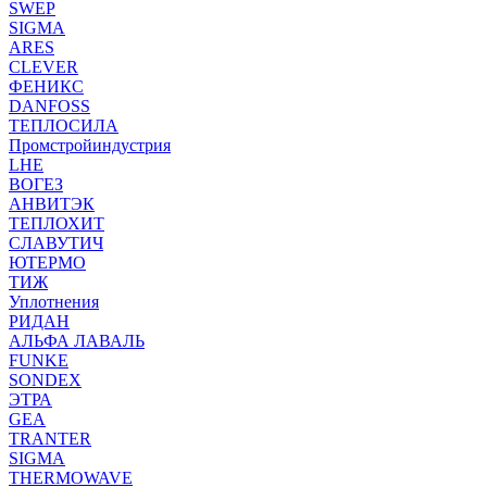
SWEP
SIGMA
ARES
CLEVER
ФЕНИКС
DANFOSS
ТЕПЛОСИЛА
Промстройиндустрия
LHE
ВОГЕЗ
АНВИТЭК
ТЕПЛОХИТ
СЛАВУТИЧ
ЮТЕРМО
ТИЖ
Уплотнения
РИДАН
АЛЬФА ЛАВАЛЬ
FUNKE
SONDEX
ЭТРА
GEA
TRANTER
SIGMA
THERMOWAVE