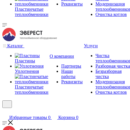
Реквизиты
Модернизация
Пластинчатые
теплообменнико
теплообменники
Очистка котлов
Каталог
Услуги
Чистка
О компании
Пластины
теплообменнико
Партнеры
Разборная чистка
Уплотнения
Наши
Безразборная
работы
чистка
Реквизиты
Модернизация
Пластинчатые
теплообменнико
теплообменники
Очистка котлов
Избранные товары
0
Корзина
0