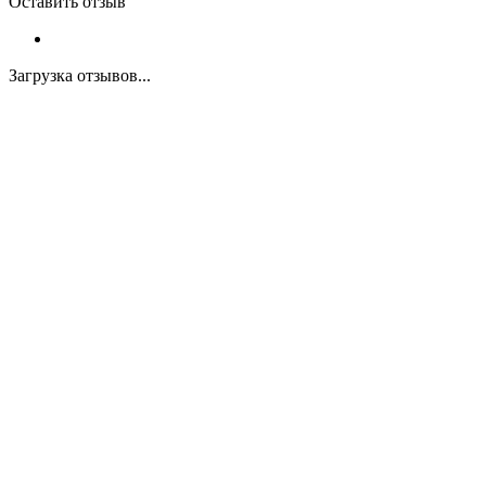
Оставить отзыв
Загрузка отзывов...
Закажите экспертную
консультацию
Перезвоним в течение 15 минут.
Ответим на вопросы, обсудим задачи, найдем
оптимальное решение и запланируем работы.
Будем на связи!