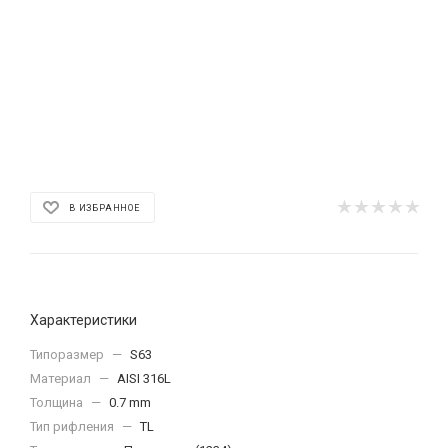
В ИЗБРАННОЕ
Характеристики
Типоразмер
—
S63
Материал
—
AISI 316L
Толщина
—
0.7 mm
Тип рифления
—
ТL