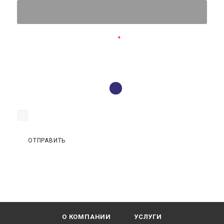
Подтвердите, что вы не робот
*
Я согласен на
обработку персональных данных
ОТПРАВИТЬ
О КОМПАНИИ
УСЛУГИ