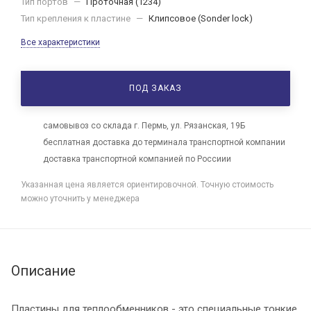
Тип портов
—
Проточная (1234)
Тип крепления к пластине
—
Клипсовое (Sonder lock)
Все характеристики
ПОД ЗАКАЗ
самовывоз со склада г. Пермь, ул. Рязанская, 19Б
бесплатная доставка до терминала транспортной компании
доставка транспортной компанией по Россиии
Указанная цена является ориентировочной. Точную стоимость
можно уточнить у менеджера
Описание
Пластины для теплообменников - это специальные тонкие