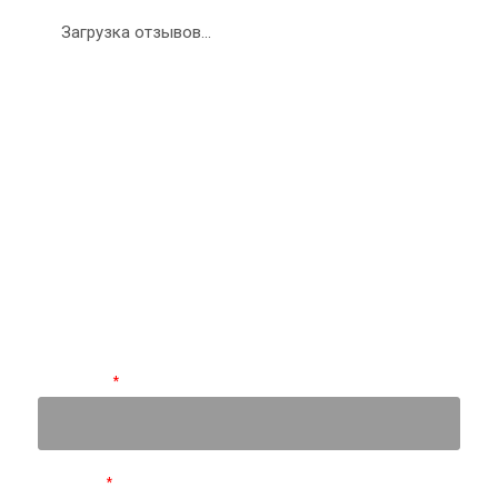
Загрузка отзывов...
Закажите экспертную
консультацию
Перезвоним в течение 15 минут.
Ответим на вопросы, обсудим задачи, найдем
оптимальное решение и запланируем работы.
Будем на связи!
Ваше имя
*
Телефон
*