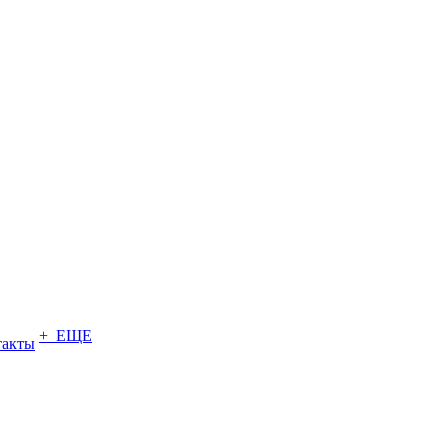
+ ЕЩЕ
такты