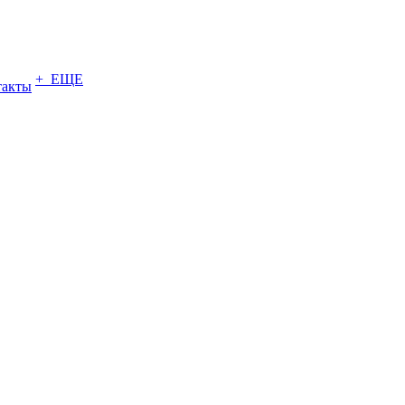
+ ЕЩЕ
такты