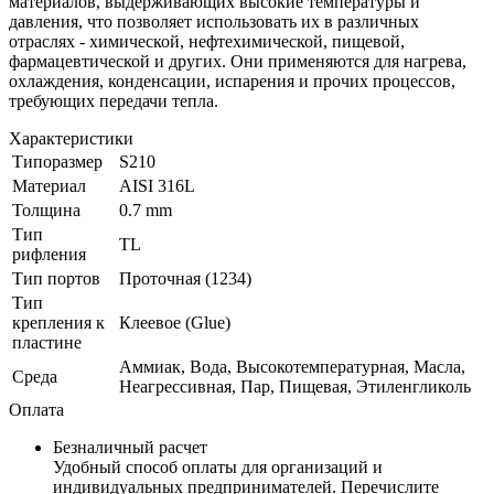
материалов, выдерживающих высокие температуры и
давления, что позволяет использовать их в различных
отраслях - химической, нефтехимической, пищевой,
фармацевтической и других. Они применяются для нагрева,
охлаждения, конденсации, испарения и прочих процессов,
требующих передачи тепла.
Характеристики
Типоразмер
S210
Материал
AISI 316L
Толщина
0.7 mm
Тип
ТL
рифления
Тип портов
Проточная (1234)
Тип
крепления к
Клеевое (Glue)
пластине
Аммиак, Вода, Высокотемпературная, Масла,
Среда
Неагрессивная, Пар, Пищевая, Этиленгликоль
Оплата
Безналичный расчет
Удобный способ оплаты для организаций и
индивидуальных предпринимателей. Перечислите