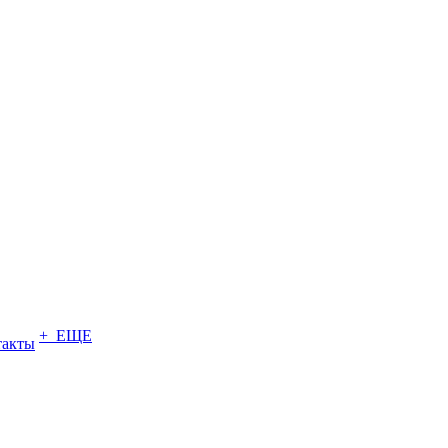
+ ЕЩЕ
такты