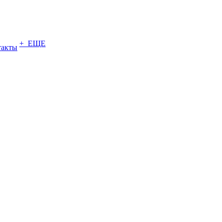
+ ЕЩЕ
такты