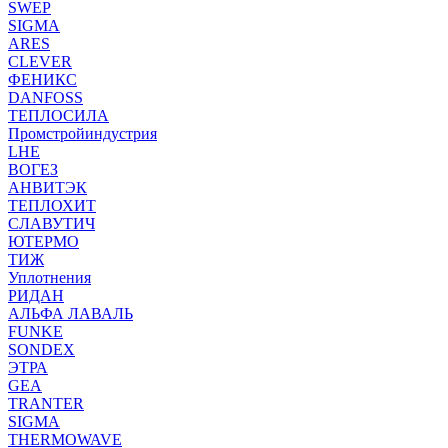
SWEP
SIGMA
ARES
CLEVER
ФЕНИКС
DANFOSS
ТЕПЛОСИЛА
Промстройиндустрия
LHE
ВОГЕЗ
АНВИТЭК
ТЕПЛОХИТ
СЛАВУТИЧ
ЮТЕРМО
ТИЖ
Уплотнения
РИДАН
АЛЬФА ЛАВАЛЬ
FUNKE
SONDEX
ЭТРА
GEA
TRANTER
SIGMA
THERMOWAVE